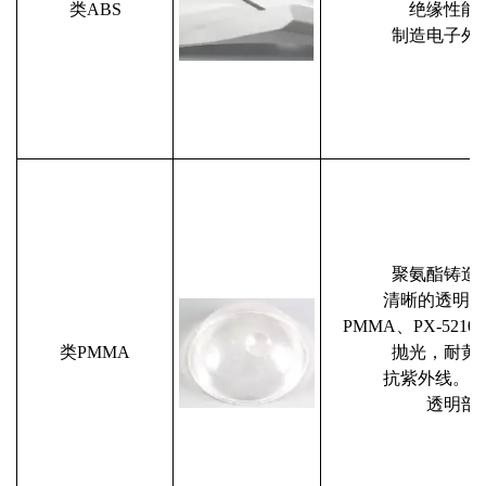
类ABS
绝缘性能
制造电子外
聚氨酯铸造​
清晰的透明
PMMA、PX-52
类PMMA
抛光，耐黄
抗紫外线。
透明部