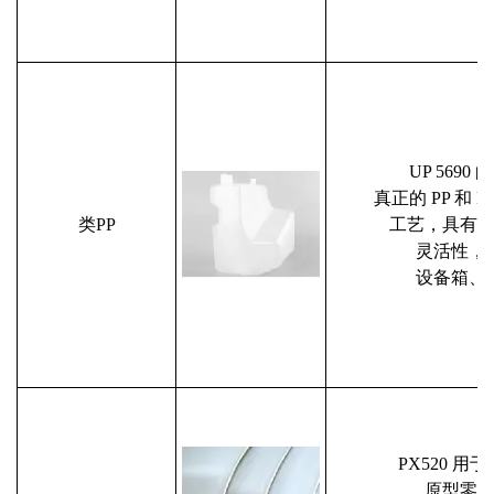
UP 569
真正的 PP 和 
类PP
工艺，具有
灵活性，
设备箱、
PX520 
原型零