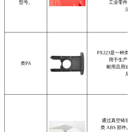
型号。
工业零件
消
PX223是一种
用于生产
类PA
耐用且用途
尼
通过真空铸造
类 ABS 部