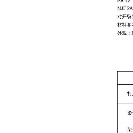
PA 12
MJF
对开裂
材料参考
外观：
打
染
染