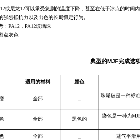
 PA12或尼龙12可以承受急剧的温度下降，甚至在低于冰点的时
的强烈抵抗力以及出色的长期恒定行为。
：PA12，PA12玻璃珠
斑点灰色
典型的MJF完成选
适用的材料
颜色
珠爆破是一种标准
磨
全部
_
染色是一种为M
色
全部
黑色的
色
全部
_
蒸气平滑用