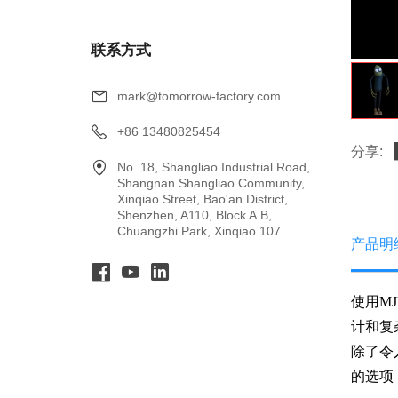
联系方式
mark@tomorrow-factory.com
+86 13480825454
分享:
No. 18, Shangliao Industrial Road,
Shangnan Shangliao Community,
Xinqiao Street, Bao'an District,
Shenzhen, A110, Block A.B,
Chuangzhi Park, Xinqiao 107
产品明
使用M
计和复
除了令
的选项