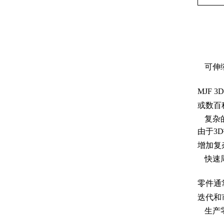
可伸
MJF
或数百
复杂
由于3
增加复
快速
零件通
迭代和
生产